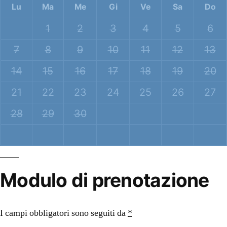
Lu
Ma
Me
Gi
Ve
Sa
Do
1
2
3
4
5
6
7
8
9
10
11
12
13
14
15
16
17
18
19
20
21
22
23
24
25
26
27
28
29
30
Modulo di prenotazione
I campi obbligatori sono seguiti da
*